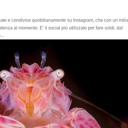
cate e condivise quotidianamente su Instagram, che con un mili
ndenza al momento. E’ il social più utilizzato per fare soldi, dal
..