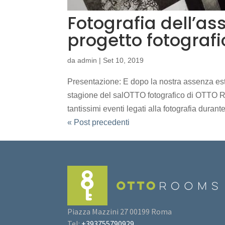
Fotografia dell’as
progetto fotograf
da
admin
|
Set 10, 2019
Presentazione: E dopo la nostra assenza est
stagione del salOTTO fotografico di OTTO R
tantissimi eventi legati alla fotografia durante
« Post precedenti
Piazza Mazzini 27 00199 Roma
Tel:
+393755790929