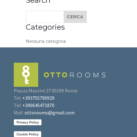
Search
Categories
Nessuna categoria
Piazza Mazzini 27 00199 Roma
Tel:
+393755790929
Tel:
+390645471870
Mail:
ottorooms@gmail.com