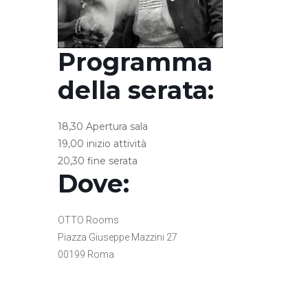
Programma
della serata:
18,30 Apertura sala
19,00 inizio attività
20,30 fine serata
Dove:
OTTO Rooms
Piazza Giuseppe Mazzini 27
00199 Roma