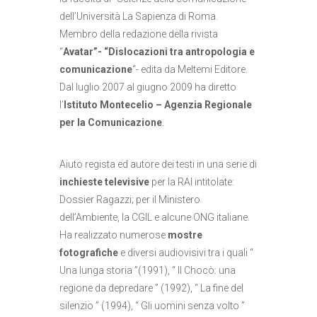
dell’Università La Sapienza di Roma.
Membro della redazione della rivista
“
Avatar”- “Dislocazioni tra antropologia e
comunicazione
“- edita da Meltemi Editore.
Dal luglio 2007 al giugno 2009 ha diretto
l’
Istituto Montecelio – Agenzia Regionale
per la Comunicazione
.
Aiuto regista ed autore dei testi in una serie di
inchieste televisive
per la RAI intitolate:
Dossier Ragazzi; per il Ministero
dell’Ambiente, la CGIL e alcune ONG italiane.
Ha realizzato numerose
mostre
fotografiche
e diversi audiovisivi tra i quali “
Una lunga storia ”(1991), “ Il Chocò: una
regione da depredare ” (1992), “ La fine del
silenzio ” (1994), “ Gli uomini senza volto ”