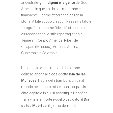
ancestrale,
gli indigeni e la gente
del Sud
America in questo libro si mostrano –
finalmente – come attori principali della
storia. A tale scopo ciascun Paese visitato e
fotografato assume l’identità di capitolo,
assecondando lo stile reportagistico di
Tennenini: Centro America, Ribelli del
Chiapas (Messico), America Andina,
Guatemala e Colombia.
Uno spazio e un tempo nel libro sono
dedicati anche alla cosiddetta
Isla de las
Muñecas
, l’isola delle bambole, unica al
mondo per quanto misteriosa e cupa. Un
altro capitolo in cui si assottiglia il confine
fra la vita e la morte è quello dedicato al
Día
de los Muertos
, il giorno dei morti.