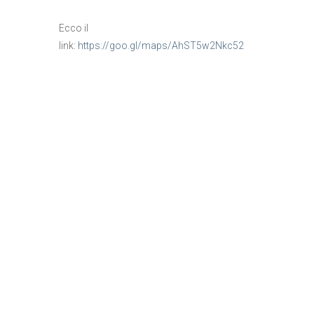
Ecco il
link:
https://goo.gl/maps/AhST5w2Nkc52