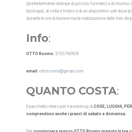
(preferibilmente stampe di piccolo formato) e di munirsi 
tipologia), di colla e forbici e di un dispositivo usb dove p
durante le ore di lezione ma la realizzazione delle foto da p
Info
:
OTTO Rooms:
3755790929
email:
ottorooms@gmail.com
QUANTO COSTA
:
Il pacchetto intero per il workshop di
COSE, LUOGHI, PE
comprendono anche i pranzi di sabato e domenica.
Per
soggiornare presso OTTO Rooms prenota la tua