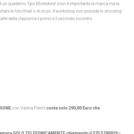
di un quaderno ‘tipo Moleskine’ (non è importante la marca ma la
ortare le foto finali o di un pc. Il workshop non prevede lo shooting
arte della classe tra il primo e il secondo incontro.
RSONE
con Valeria Pierini
costa solo 290,00 Euro che
 camera SOLO TELEFONICAMENTE chiamando il 375 5790929
e