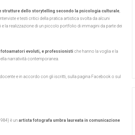
 strutture dello storytelling secondo la psicologia culturale
,
interviste e testi critici della pratica artistica svolta da alcuni
e la realizzazione di un piccolo portfolio di immagini da parte dei
, fotoamatori evoluti, e professionisti
che hanno la voglia e la
 della narratività contemporanea.
a docente e in accordo con gli iscritti, sulla pagina Facebook o sul
 1984) è un
artista fotografa umbra laureata in comunicazione