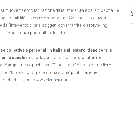
 si muove traendo ispirazione dalla letteratura e dalla filosofia. Le
na possibilità di vedere e raccontare. Spesso i suoi lavori
dall’intervento di terzi soggetti dove tramite lo storytelling
ure sulle quali poi scattare le foto.
 collettive e personali in Italia e all’estero, tiene corsi e
ioni e scuole
e i suoi lavori sono stati selezionati in molti
ché ampiamente pubblicati. ‘Tabula rasa’ è il suo primo libro,
o nel 2018 da ‘topografia di una storia’ pubblicazione
r Add-art edizioni.
www.valeriapierini.it