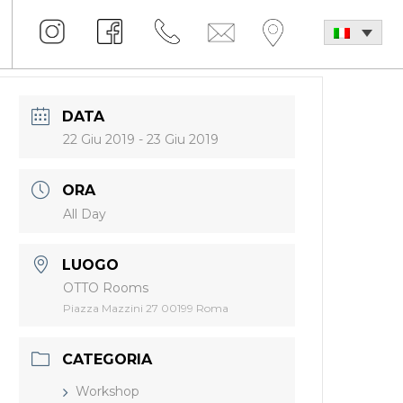
DATA
22 Giu 2019
- 23 Giu 2019
ORA
All Day
LUOGO
OTTO Rooms
Piazza Mazzini 27 00199 Roma
CATEGORIA
Workshop