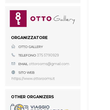
ORGANIZZATORE
OTTO GALLERY
375 5790929
TELEFONO
ottorooms@gmail.com
EMAIL
SITO WEB
https://www.ottorooms.it
OTHER ORGANIZERS