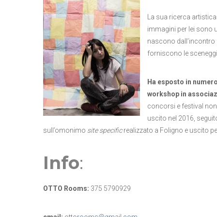
La sua ricerca artistica
immagini per lei sono u
nascono dall’incontro e 
forniscono le sceneggiat
Ha esposto in numerose
workshop in associaz
concorsi e festival non
uscito nel 2016, seguit
sull’omonimo
site specific
realizzato a Foligno e uscito pe
Info
:
OTTO Rooms:
375 5790929