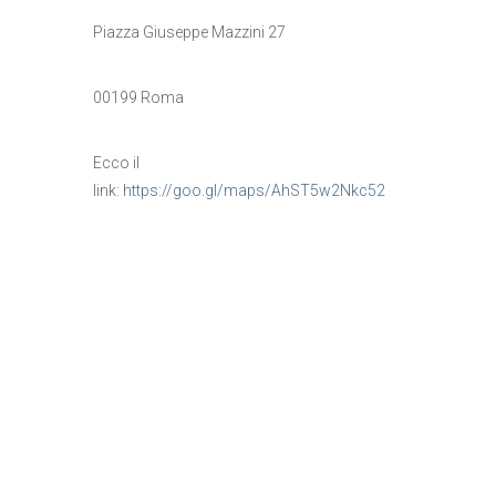
Piazza Giuseppe Mazzini 27
00199 Roma
Ecco il
link:
https://goo.gl/maps/AhST5w2Nkc52