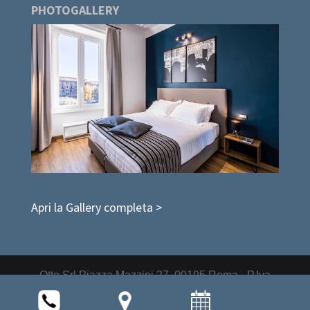
PHOTOGALLERY
Apri la Gallery completa >
Otto Srl Piazza Mazzini 27, 00195 Roma - P.Iva
14676551006 |
Realizzazione Siti Web
- Delta